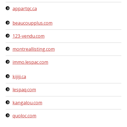
appartqc.ca
beaucoupplus.com
123-vendu.com
montreallisting.com
immo.lespac.com
kijiji.ca
lespaq.com
kangalou.com
quoloc.com