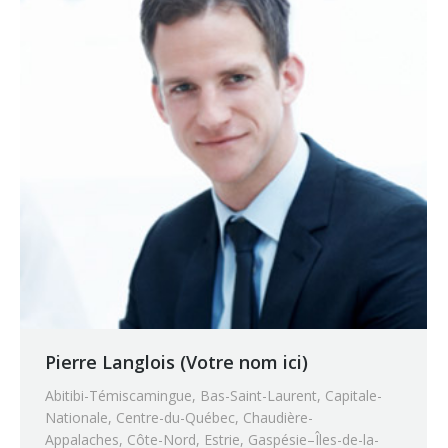
Pierre Langlois (Votre nom ici)
Abitibi-Témiscamingue
,
Bas-Saint-Laurent
,
Capitale-
Nationale
,
Centre-du-Québec
,
Chaudière-
Appalaches
,
Côte-Nord
,
Estrie
,
Gaspésie–Îles-de-la-